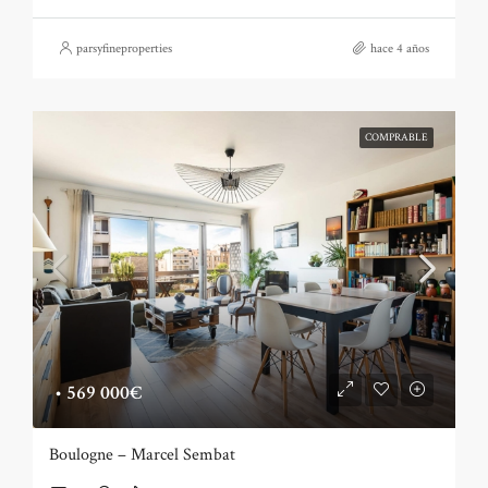
parsyfineproperties
hace 4 años
COMPRABLE
•
569 000€
Boulogne – Marcel Sembat