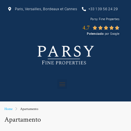
Paris, Versailles, Bordeaux et Cannes
+33 1 39 56 24 29
Parsy Fine Properties
4.7





Potenciado
por Google
Home
Apartamento
Apartamento