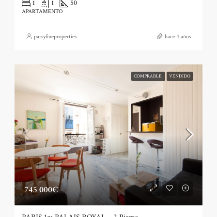
1
1
50
APARTAMENTO
parsyfineproperties
hace 4 años
COMPRABLE
VENDIDO
745 000€