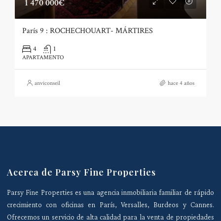
1 470 000€
París 9 : ROCHECHOUART- MÁRTIRES
4
1
APARTAMENTO
anviconseil
hace 4 años
Acerca de Parsy Fine Properties
Parsy Fine Properties es una agencia inmobiliaria familiar de rápido
crecimiento con oficinas en París, Versalles, Burdeos y Cannes.
Ofrecemos un servicio de alta calidad para la venta de propiedades