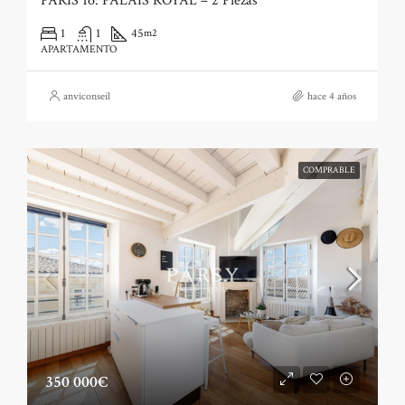
PARIS 1o: PALAIS ROYAL – 2 Piezas
1
1
45
m2
APARTAMENTO
anviconseil
hace 4 años
COMPRABLE
350 000€