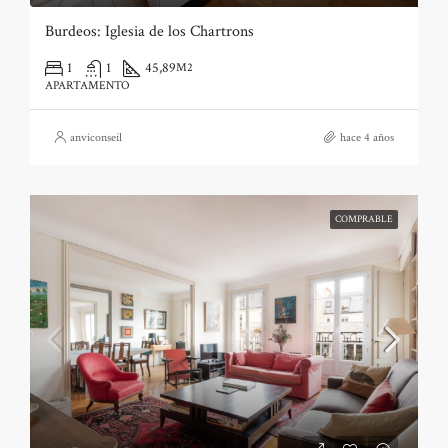
Burdeos: Iglesia de los Chartrons
1
1
45,89
M2
APARTAMENTO
anviconseil
hace 4 años
COMPRABLE