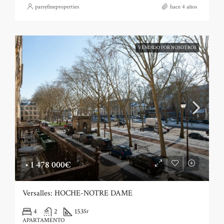
parsyfineproperties
hace 4 años
VENDIDO POR NOSOTROS
•
1 478 000€
Versalles: HOCHE-NOTRE DAME
4
2
153
Sr
APARTAMENTO