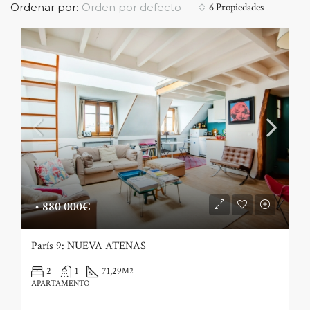
Orden por defecto
Ordenar por:
6 Propiedades
•
880 000€
París 9: NUEVA ATENAS
2
1
71,29
M2
APARTAMENTO