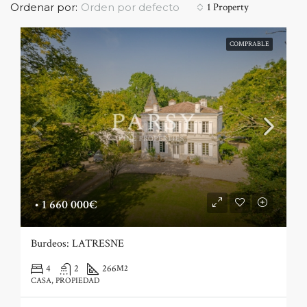
Orden por defecto
Ordenar por:
1 Property
COMPRABLE
•
1 660 000€
Burdeos: LATRESNE
4
2
266
M2
CASA, PROPIEDAD