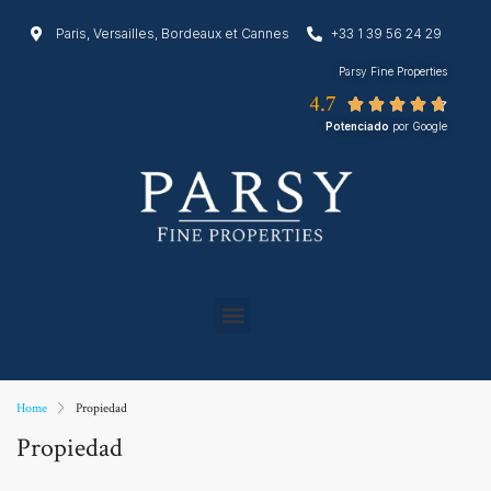
Paris, Versailles, Bordeaux et Cannes
+33 1 39 56 24 29
Parsy Fine Properties
4.7





Potenciado
por Google
Home
Propiedad
Propiedad