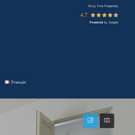
Parsy Fine Properties
4.7





Powered
by Google
Français