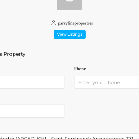
parsyfineproperties
View Listings
s Property
Phone