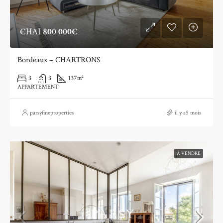
€HAI
800 000€
Bordeaux – CHARTRONS
3
3
137
m²
APPARTEMENT
parsyfineproperties
il y a5 mois
À VENDRE