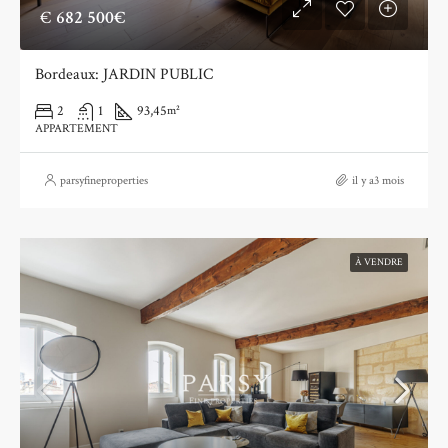
€
682 500€
Bordeaux: JARDIN PUBLIC
2
1
93,45
m²
APPARTEMENT
parsyfineproperties
il y a3 mois
À VENDRE