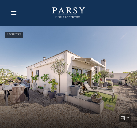
À VENDRE
7