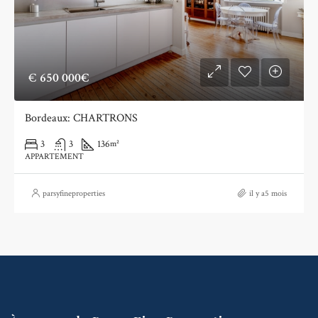
€
650 000€
Bordeaux: CHARTRONS
3
3
136
m²
APPARTEMENT
parsyfineproperties
il y a5 mois