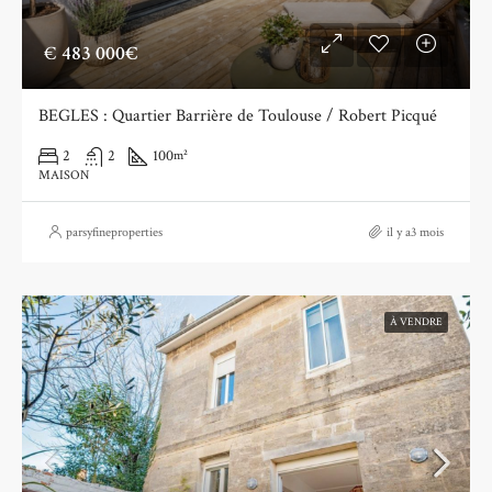
€
483 000€
BEGLES : Quartier Barrière de Toulouse / Robert Picqué
2
2
100
m²
MAISON
parsyfineproperties
il y a3 mois
À VENDRE