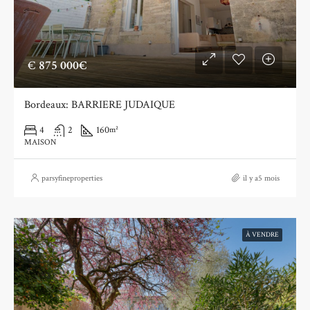
€
875 000€
Bordeaux: BARRIERE JUDAIQUE
4
2
160
m²
MAISON
parsyfineproperties
il y a5 mois
À VENDRE