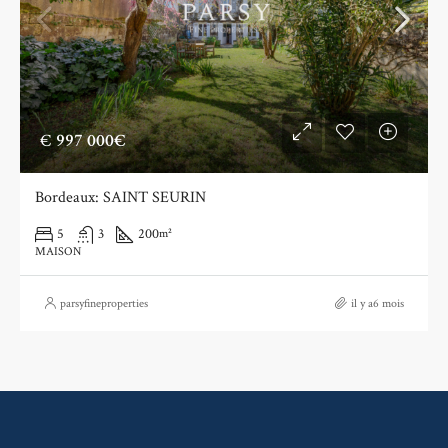
€
997 000€
Bordeaux: SAINT SEURIN
5
3
200
m²
MAISON
parsyfineproperties
il y a6 mois