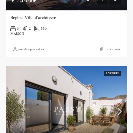
€
720 000€
Bègles: Villa d’architecte
3
2
160
m²
MAISON
parsyfineproperties
il y a3 mois
À VENDRE