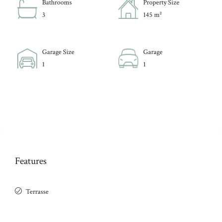
Bathrooms
Property Size
3
145 m²
Garage Size
Garage
1
1
Features
Terrasse