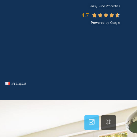
Parsy Fine Properties
4.7





Powered
by Google
Français