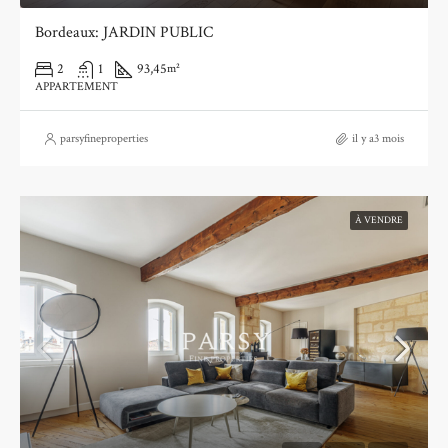
Bordeaux: JARDIN PUBLIC
2
1
93,45
m²
APPARTEMENT
parsyfineproperties
il y a3 mois
À VENDRE