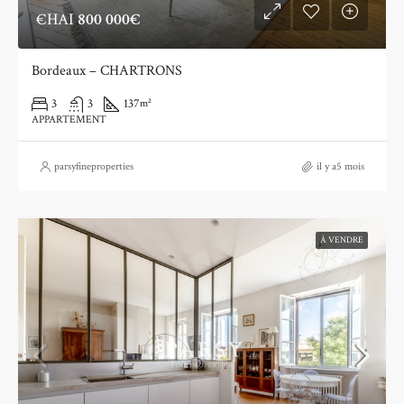
€HAI
800 000€
Bordeaux – CHARTRONS
3
3
137
m²
APPARTEMENT
parsyfineproperties
il y a5 mois
À VENDRE