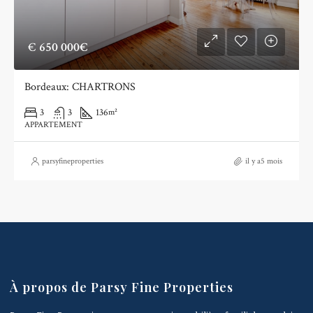
€
650 000€
Bordeaux: CHARTRONS
3
3
136
m²
APPARTEMENT
parsyfineproperties
il y a5 mois
À propos de Parsy Fine Properties