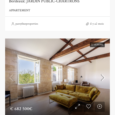
Bordeaux: JARDIN PUBLIC-CHARTRONS
APPARTEMENT
parsyfineproperties
il y a2 mois
À VENDRE
€
682 500€