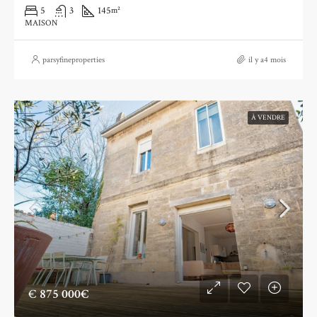
5
3
145
m²
MAISON
parsyfineproperties
il y a4 mois
À VENDRE
€
875 000€