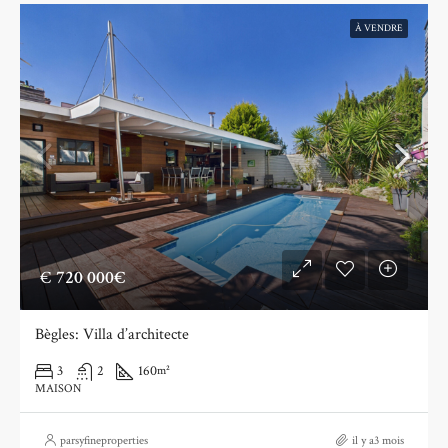
À VENDRE
€
720 000€
Bègles: Villa d’architecte
3
2
160
m²
MAISON
parsyfineproperties
il y a3 mois