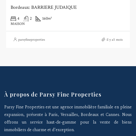
Bordeaux: BARRIERE JUDAIQUE
4
2
160
m²
MAISON
parsyfineproperties
il y a5 mois
À propos de Parsy Fine Properties
Parsy Fine Properties est une agence immobilière familiale en pleine
expansion, présente à Paris, Versailles, Bordeaux et Cannes. Nous
offrons un service haut-de-gamme pour la vente de biens
immobiliers de charme et d’exception.