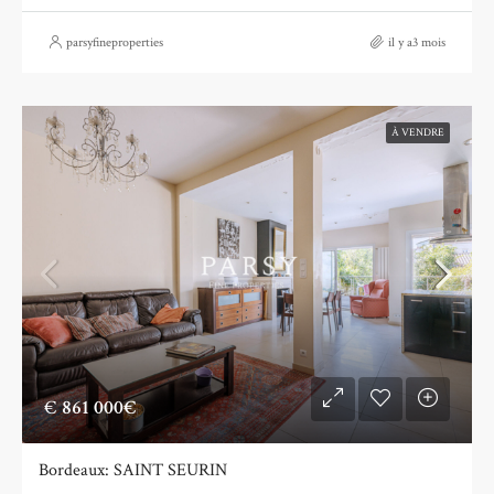
parsyfineproperties
il y a3 mois
À VENDRE
€
861 000€
Bordeaux: SAINT SEURIN