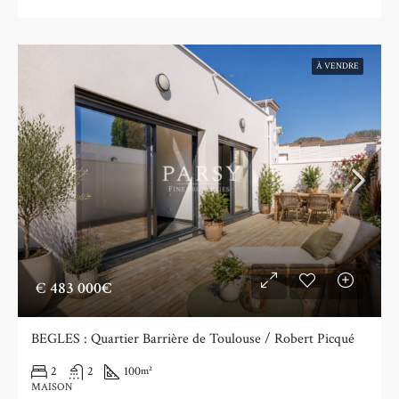
À VENDRE
€
483 000€
BEGLES : Quartier Barrière de Toulouse / Robert Picqué
2
2
100
m²
MAISON