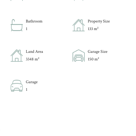
Bathroom
Property Size
1
133 m²
Land Area
Garage Size
3348 m²
150 m²
Garage
1