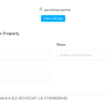
parsyfineproperties
View Listings
s Property
Phone