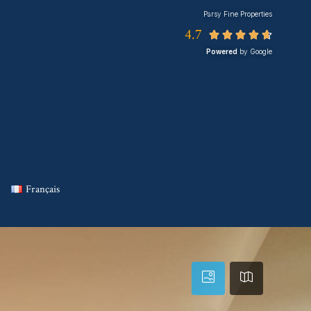
Parsy Fine Properties
4.7





Powered
by Google
Français