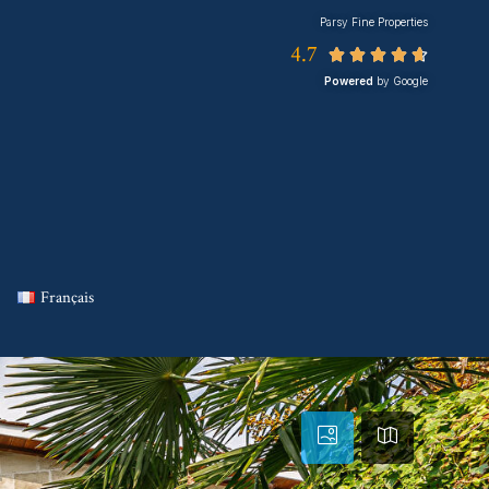
Parsy Fine Properties
4.7





Powered
by Google
Français