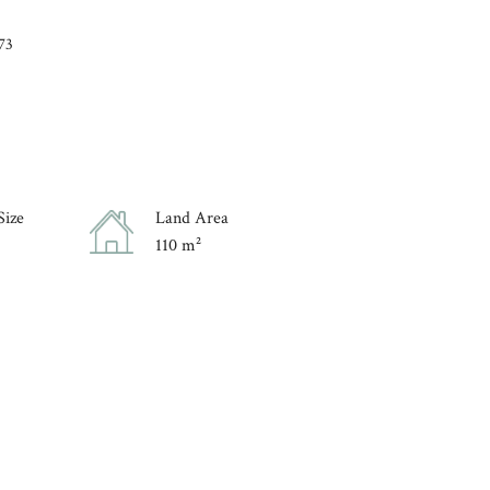
73
Size
Land Area
110 m²