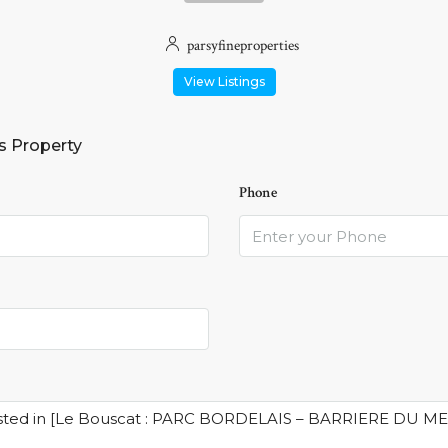
parsyfineproperties
View Listings
s Property
Phone