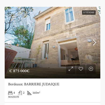
À VENDRE
€
875 000€
Bordeaux: BARRIERE JUDAIQUE
4
2
160
m²
MAISON