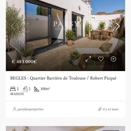
€
483 000€
BEGLES : Quartier Barrière de Toulouse / Robert Picqué
2
2
100
m²
MAISON
parsyfineproperties
il y a3 mois