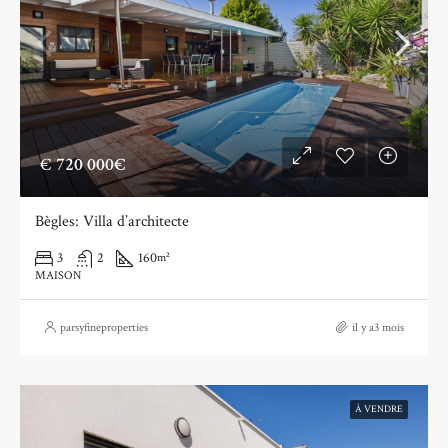
€
720 000€
Bègles: Villa d’architecte
3
2
160
m²
MAISON
parsyfineproperties
il y a3 mois
À VENDRE