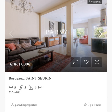
À VENDRE
€
861 000€
Bordeaux: SAINT SEURIN
5
3
145
m²
MAISON
parsyfineproperties
il y a4 mois